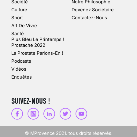
MARSEILLE (1/5)
Société
Notre Philosophie
Culture
Devenez Sociétaire
10 jan 2022
Sport
Contactez-Nous
Art De Vivre
Santé
Plus Bleu Le Printemps !
Prostache 2022
VARICES PELVIENNES :
La Prostate Parlons-En !
UN REDOUTABLE MAL
FÉMININ ENFIN SOIGNÉ !
Podcasts
Vidéos
30 mai 2023
Enquêtes
SUIVEZ-NOUS !
SCANNER, IRM, RADIO,
ÉCHO : DES IMAGES
POUR TOUTES LES
MALADIES
© MProvence 2021. tous droits réservés.