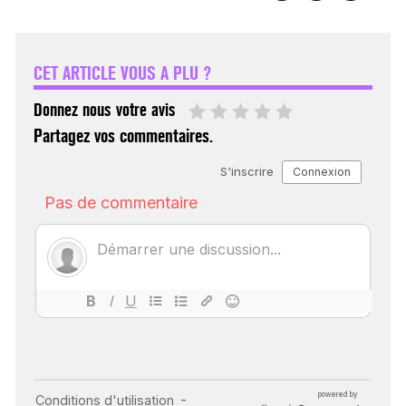
VARICES PELVIENNES :
UN REDOUTABLE MAL
FÉMININ ENFIN SOIGNÉ !
CET ARTICLE VOUS A PLU ?
30 mai 2023
Donnez nous votre avis
Partagez vos commentaires.
SCANNER, IRM, RADIO,
ÉCHO : DES IMAGES
POUR TOUTES LES
MALADIES
18 juil 2022
INSUFFISANCE