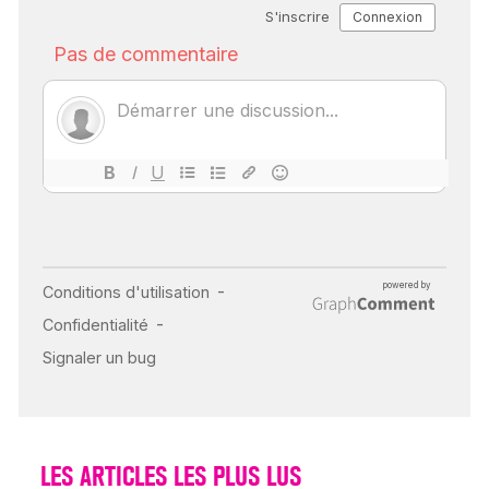
SCANNER, IRM, RADIO,
ÉCHO : DES IMAGES
POUR TOUTES LES
MALADIES
18 juil 2022
INSUFFISANCE
CARDIAQUE : LES
SIGNAUX D’ALERTE
AVANT… LA MORT
25 août 2024
LES ARTICLES LES PLUS LUS