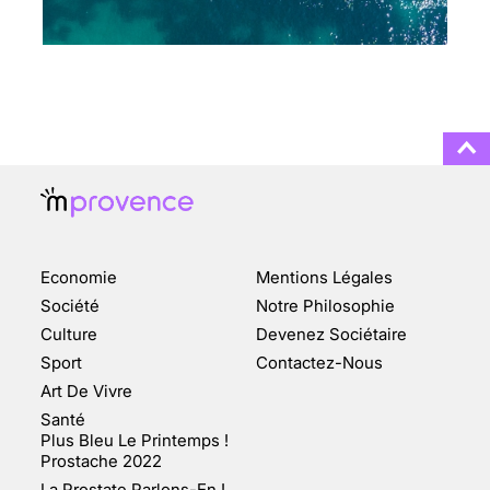
CHANGEMENT DE SEXE :
DES DEMANDES
TOUJOURS PLUS
NOMBREUSES
3 août 2025
ENQUÊTE COSQUER : LE
DOUBLE DE LA GROTTE
Economie
Mentions Légales
FAIT SURFACE À
MARSEILLE (1/5)
Société
Notre Philosophie
Culture
Devenez Sociétaire
10 jan 2022
Sport
Contactez-Nous
Art De Vivre
Santé
Plus Bleu Le Printemps !
Prostache 2022
VARICES PELVIENNES :
La Prostate Parlons-En !