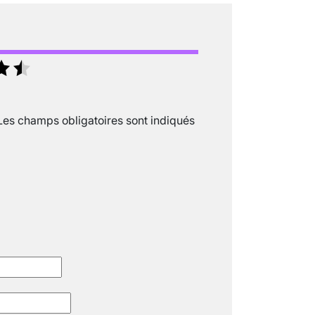
SCANNER, IRM, RADIO, ÉCHO : DES 
18 juil 2022
5
minutes
Les champs obligatoires sont indiqués