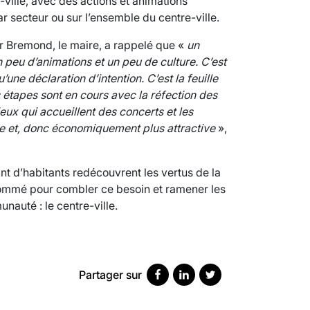
ville, avec des actions et animations
r secteur ou sur l’ensemble du centre-ville.
er Bremond, le maire, a rappelé que «
un
 peu d’animations et un peu de culture. C’est
une déclaration d’intention. C’est la feuille
s étapes sont en cours avec la réfection des
ieux qui accueillent des concerts et les
VARICES PELVIENNES : UN REDOUTAB
ivre et, donc économiquement plus attractive
»,
30 mai 2023
7
minutes
nt d’habitants redécouvrent les vertus de la
 nommé pour combler ce besoin et ramener les
munauté : le centre-ville.
Partager sur