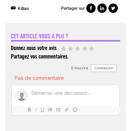
Partager sur
Killian
VARICES PELVIENNES :
UN REDOUTABLE MAL
FÉMININ ENFIN SOIGNÉ !
CET ARTICLE VOUS A PLU ?
30 mai 2023
Donnez nous votre avis
Partagez vos commentaires.
SCANNER, IRM, RADIO,
ÉCHO : DES IMAGES
POUR TOUTES LES
MALADIES
18 juil 2022