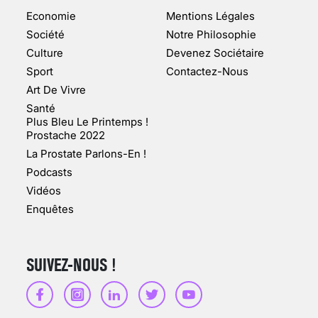
DOUBLE DE LA GROTTE
Economie
Mentions Légales
FAIT SURFACE À
MARSEILLE (1/5)
Société
Notre Philosophie
Culture
Devenez Sociétaire
10 jan 2022
Sport
Contactez-Nous
Art De Vivre
Santé
Plus Bleu Le Printemps !
Prostache 2022
VARICES PELVIENNES :
La Prostate Parlons-En !
UN REDOUTABLE MAL
FÉMININ ENFIN SOIGNÉ !
Podcasts
Vidéos
30 mai 2023
Enquêtes
SUIVEZ-NOUS !
SCANNER, IRM, RADIO,
ÉCHO : DES IMAGES