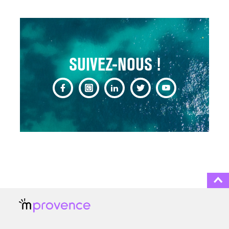
ARTÈRES BOUCHÉES,
ATTENTION DANGER !
13 août 2024
SUIVEZ-NOUS !
CHANGEMENT DE SEXE :
DES DEMANDES
TOUJOURS PLUS
NOMBREUSES
3 août 2025
ENQUÊTE COSQUER : LE