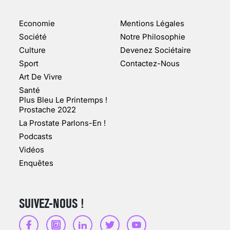
ENQUÊTE COSQUER : LE
DOUBLE DE LA GROTTE
Economie
Mentions Légales
FAIT SURFACE À
MARSEILLE (1/5)
Société
Notre Philosophie
Culture
Devenez Sociétaire
10 jan 2022
Sport
Contactez-Nous
Art De Vivre
Santé
Plus Bleu Le Printemps !
Prostache 2022
VARICES PELVIENNES :
La Prostate Parlons-En !
UN REDOUTABLE MAL
FÉMININ ENFIN SOIGNÉ !
Podcasts
Vidéos
30 mai 2023
Enquêtes
SUIVEZ-NOUS !
SCANNER, IRM, RADIO,