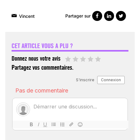
Partager sur
Vincent
VARICES PELVIENNES :
UN REDOUTABLE MAL
FÉMININ ENFIN SOIGNÉ !
CET ARTICLE VOUS A PLU ?
30 mai 2023
Donnez nous votre avis
Partagez vos commentaires.
SCANNER, IRM, RADIO,
ÉCHO : DES IMAGES
POUR TOUTES LES
MALADIES
18 juil 2022