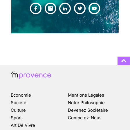
CHANGEMENT DE SEXE :
DES DEMANDES
TOUJOURS PLUS
NOMBREUSES
3 août 2025
ENQUÊTE COSQUER : LE
DOUBLE DE LA GROTTE
Economie
Mentions Légales
FAIT SURFACE À
MARSEILLE (1/5)
Société
Notre Philosophie
Culture
Devenez Sociétaire
10 jan 2022
Sport
Contactez-Nous
Art De Vivre