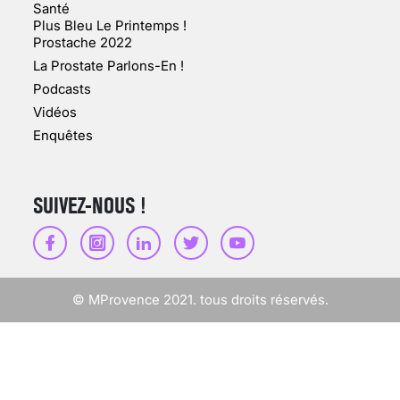
Santé
Plus Bleu Le Printemps !
Prostache 2022
VARICES PELVIENNES :
La Prostate Parlons-En !
UN REDOUTABLE MAL
FÉMININ ENFIN SOIGNÉ !
Podcasts
Vidéos
30 mai 2023
Enquêtes
SUIVEZ-NOUS !
SCANNER, IRM, RADIO,
ÉCHO : DES IMAGES
POUR TOUTES LES
MALADIES
© MProvence 2021. tous droits réservés.
18 juil 2022