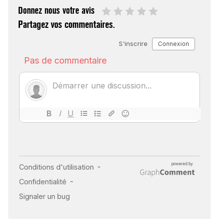
Donnez nous votre avis
Partagez vos commentaires.
SCANNER, IRM, RADIO,
ÉCHO : DES IMAGES
POUR TOUTES LES
MALADIES
18 juil 2022
INSUFFISANCE
CARDIAQUE : LES
SIGNAUX D’ALERTE
AVANT… LA MORT
25 août 2024