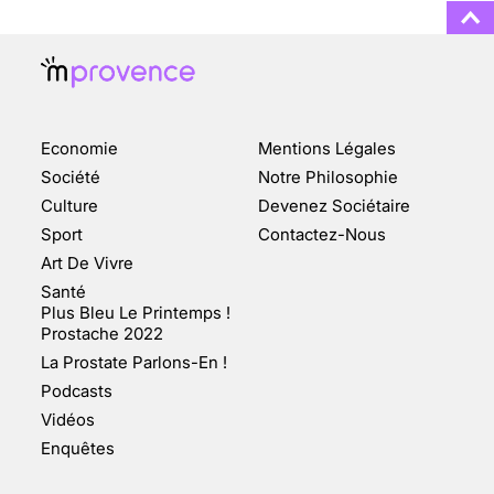
ENQUÊTE COSQUER : LE
DOUBLE DE LA GROTTE
Economie
Mentions Légales
FAIT SURFACE À
MARSEILLE (1/5)
Société
Notre Philosophie
Culture
Devenez Sociétaire
10 jan 2022
Sport
Contactez-Nous
Art De Vivre
Santé
Plus Bleu Le Printemps !
Prostache 2022
VARICES PELVIENNES :
La Prostate Parlons-En !
UN REDOUTABLE MAL
FÉMININ ENFIN SOIGNÉ !
Podcasts
Vidéos
30 mai 2023
Enquêtes