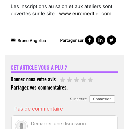
Les inscriptions au salon et aux ateliers sont
ouvertes sur le site :
www.euromedtier.com
.
Partager sur
Bruno Angelica
VARICES PELVIENNES :
UN REDOUTABLE MAL
FÉMININ ENFIN SOIGNÉ !
CET ARTICLE VOUS A PLU ?
30 mai 2023
Donnez nous votre avis
Partagez vos commentaires.
SCANNER, IRM, RADIO,
ÉCHO : DES IMAGES
POUR TOUTES LES
MALADIES