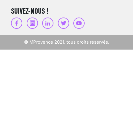
SUIVEZ-NOUS !
SCANNER, IRM, RADIO,
ÉCHO : DES IMAGES
POUR TOUTES LES
MALADIES
© MProvence 2021. tous droits réservés.
18 juil 2022
INSUFFISANCE
CARDIAQUE : LES
SIGNAUX D’ALERTE
AVANT… LA MORT
25 août 2024