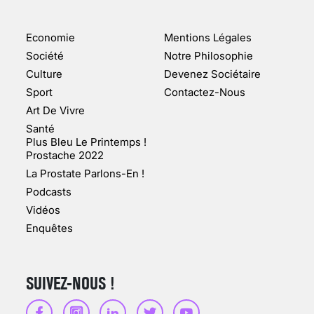
ENQUÊTE COSQUER : LE
DOUBLE DE LA GROTTE
Economie
Mentions Légales
FAIT SURFACE À
MARSEILLE (1/5)
Société
Notre Philosophie
Culture
Devenez Sociétaire
10 jan 2022
Sport
Contactez-Nous
Art De Vivre
Santé
Plus Bleu Le Printemps !
Prostache 2022
VARICES PELVIENNES :
La Prostate Parlons-En !
UN REDOUTABLE MAL
FÉMININ ENFIN SOIGNÉ !
Podcasts
Vidéos
30 mai 2023
Enquêtes
SUIVEZ-NOUS !
SCANNER, IRM, RADIO,