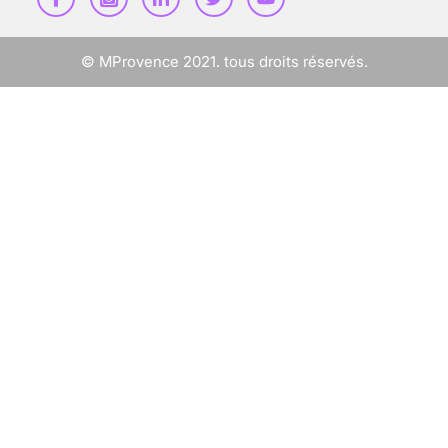
ÉCHO : DES IMAGES
POUR TOUTES LES
MALADIES
© MProvence 2021. tous droits réservés.
18 juil 2022
INSUFFISANCE
CARDIAQUE : LES
SIGNAUX D’ALERTE
AVANT… LA MORT
25 août 2024
FLAMBÉE DE CANCERS