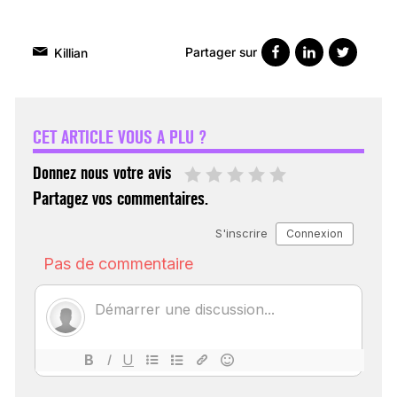
Partager sur
Killian
VARICES PELVIENNES :
UN REDOUTABLE MAL
FÉMININ ENFIN SOIGNÉ !
CET ARTICLE VOUS A PLU ?
30 mai 2023
Donnez nous votre avis
Partagez vos commentaires.
SCANNER, IRM, RADIO,
ÉCHO : DES IMAGES
POUR TOUTES LES
MALADIES
18 juil 2022