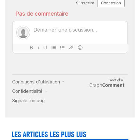
SCANNER, IRM, RADIO,
ÉCHO : DES IMAGES
POUR TOUTES LES
MALADIES
18 juil 2022
INSUFFISANCE
CARDIAQUE : LES
SIGNAUX D’ALERTE
AVANT… LA MORT
25 août 2024
LES ARTICLES LES PLUS LUS