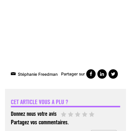
Partager sur
Stéphanie Freedman
VARICES PELVIENNES :
UN REDOUTABLE MAL
FÉMININ ENFIN SOIGNÉ !
CET ARTICLE VOUS A PLU ?
30 mai 2023
Donnez nous votre avis
Partagez vos commentaires.