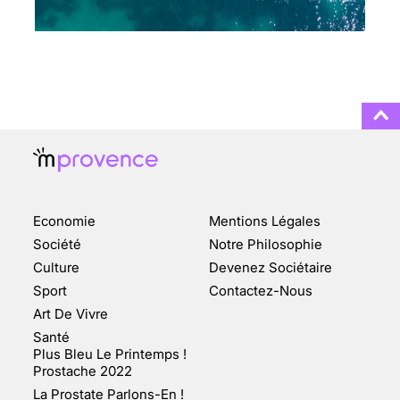
DES DEMANDES
TOUJOURS PLUS
NOMBREUSES
3 août 2025
ENQUÊTE COSQUER : LE
DOUBLE DE LA GROTTE
Economie
Mentions Légales
FAIT SURFACE À
MARSEILLE (1/5)
Société
Notre Philosophie
Culture
Devenez Sociétaire
10 jan 2022
Sport
Contactez-Nous
Art De Vivre
Santé
Plus Bleu Le Printemps !
Prostache 2022
VARICES PELVIENNES :
La Prostate Parlons-En !
UN REDOUTABLE MAL