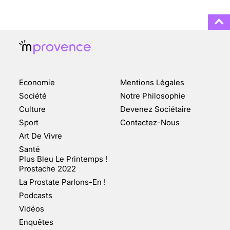
3 août 2025
ENQUÊTE COSQUER : LE
DOUBLE DE LA GROTTE
Economie
Mentions Légales
FAIT SURFACE À
MARSEILLE (1/5)
Société
Notre Philosophie
Culture
Devenez Sociétaire
10 jan 2022
Sport
Contactez-Nous
Art De Vivre
Santé
Plus Bleu Le Printemps !
Prostache 2022
VARICES PELVIENNES :
La Prostate Parlons-En !
UN REDOUTABLE MAL
FÉMININ ENFIN SOIGNÉ !
Podcasts
Vidéos
30 mai 2023
Enquêtes