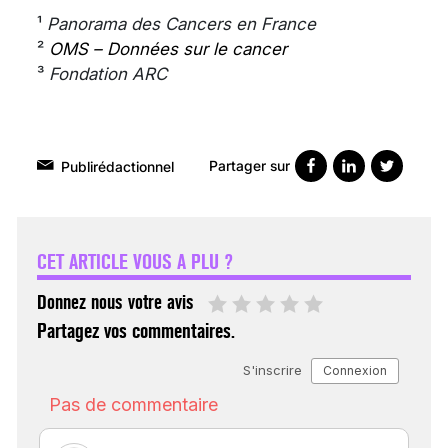
¹
Panorama des Cancers en France
²
OMS – Données sur le cancer
³
Fondation ARC
Partager sur
Publirédactionnel
VARICES PELVIENNES :
UN REDOUTABLE MAL
FÉMININ ENFIN SOIGNÉ !
CET ARTICLE VOUS A PLU ?
30 mai 2023
Donnez nous votre avis
Partagez vos commentaires.
SCANNER, IRM, RADIO,
ÉCHO : DES IMAGES