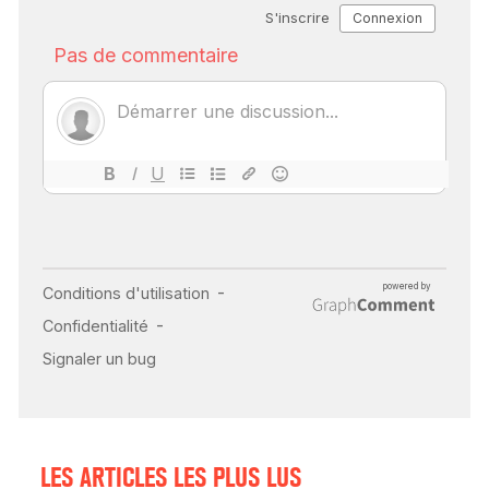
SCANNER, IRM, RADIO,
ÉCHO : DES IMAGES
POUR TOUTES LES
MALADIES
18 juil 2022
INSUFFISANCE
CARDIAQUE : LES
SIGNAUX D’ALERTE
AVANT… LA MORT
25 août 2024
LES ARTICLES LES PLUS LUS