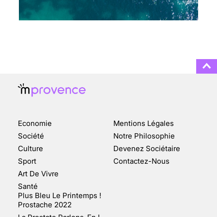
CHANGEMENT DE SEXE :
DES DEMANDES
TOUJOURS PLUS
NOMBREUSES
3 août 2025
ENQUÊTE COSQUER : LE
DOUBLE DE LA GROTTE
Economie
Mentions Légales
FAIT SURFACE À
MARSEILLE (1/5)
Société
Notre Philosophie
Culture
Devenez Sociétaire
10 jan 2022
Sport
Contactez-Nous
Art De Vivre
Santé
Plus Bleu Le Printemps !
Prostache 2022
VARICES PELVIENNES :