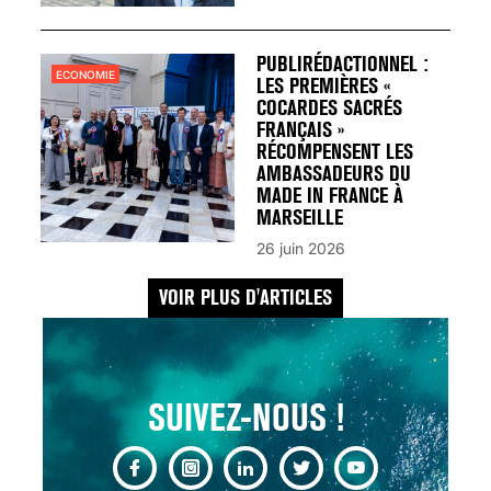
UN REDOUTABLE MAL
FÉMININ ENFIN SOIGNÉ !
30 mai 2023
PUBLIRÉDACTIONNEL :
ECONOMIE
LES PREMIÈRES «
COCARDES SACRÉS
FRANÇAIS »
RÉCOMPENSENT LES
AMBASSADEURS DU
MADE IN FRANCE À
SCANNER, IRM, RADIO,
MARSEILLE
ÉCHO : DES IMAGES
26 juin 2026
POUR TOUTES LES
MALADIES
VOIR PLUS D'ARTICLES
18 juil 2022
SUIVEZ-NOUS !
INSUFFISANCE
CARDIAQUE : LES