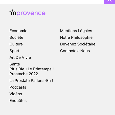
Economie
Mentions Légales
CHANGEMENT DE SEXE :
Société
Notre Philosophie
DES DEMANDES
Culture
Devenez Sociétaire
TOUJOURS PLUS
Sport
Contactez-Nous
NOMBREUSES
Art De Vivre
3 août 2025
Santé
Plus Bleu Le Printemps !
Prostache 2022
La Prostate Parlons-En !
Podcasts
ENQUÊTE COSQUER : LE
Vidéos
DOUBLE DE LA GROTTE
Enquêtes
FAIT SURFACE À
MARSEILLE (1/5)
10 jan 2022