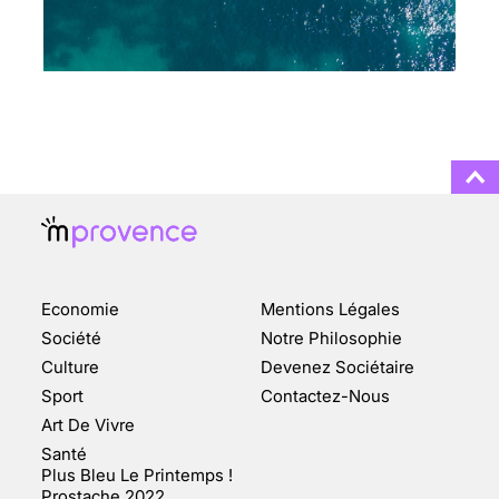
CHANGEMENT DE SEXE :
DES DEMANDES
TOUJOURS PLUS
NOMBREUSES
3 août 2025
ENQUÊTE COSQUER : LE
DOUBLE DE LA GROTTE
Economie
Mentions Légales
FAIT SURFACE À
MARSEILLE (1/5)
Société
Notre Philosophie
Culture
Devenez Sociétaire
10 jan 2022
Sport
Contactez-Nous
Art De Vivre
Santé
Plus Bleu Le Printemps !
Prostache 2022