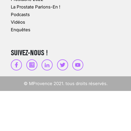
VARICES PELVIENNES :
La Prostate Parlons-En !
UN REDOUTABLE MAL
FÉMININ ENFIN SOIGNÉ !
Podcasts
Vidéos
30 mai 2023
Enquêtes
SUIVEZ-NOUS !
SCANNER, IRM, RADIO,
ÉCHO : DES IMAGES
POUR TOUTES LES
MALADIES
© MProvence 2021. tous droits réservés.
18 juil 2022
INSUFFISANCE