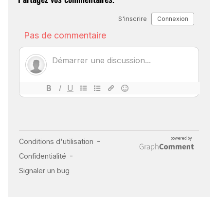
SCANNER, IRM, RADIO,
ÉCHO : DES IMAGES
POUR TOUTES LES
MALADIES
18 juil 2022
INSUFFISANCE
CARDIAQUE : LES
SIGNAUX D’ALERTE
AVANT… LA MORT
25 août 2024