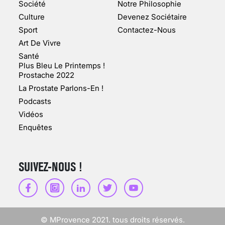
MARSEILLE (1/5)
Société
Notre Philosophie
Culture
Devenez Sociétaire
10 jan 2022
Sport
Contactez-Nous
Art De Vivre
Santé
Plus Bleu Le Printemps !
Prostache 2022
VARICES PELVIENNES :
La Prostate Parlons-En !
UN REDOUTABLE MAL
FÉMININ ENFIN SOIGNÉ !
Podcasts
Vidéos
30 mai 2023
Enquêtes
SUIVEZ-NOUS !
SCANNER, IRM, RADIO,
ÉCHO : DES IMAGES
POUR TOUTES LES
MALADIES
© MProvence 2021. tous droits réservés.