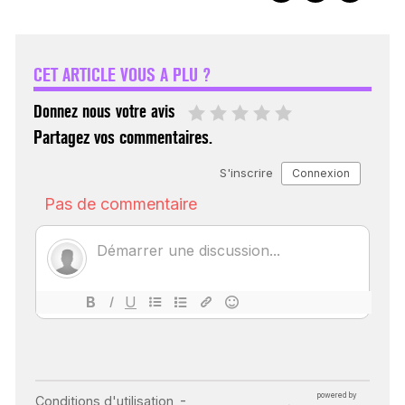
VARICES PELVIENNES :
UN REDOUTABLE MAL
FÉMININ ENFIN SOIGNÉ !
CET ARTICLE VOUS A PLU ?
30 mai 2023
Donnez nous votre avis
Partagez vos commentaires.
SCANNER, IRM, RADIO,
ÉCHO : DES IMAGES
POUR TOUTES LES
MALADIES
18 juil 2022
INSUFFISANCE