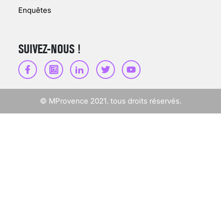
Enquêtes
SUIVEZ-NOUS !
SCANNER, IRM, RADIO,
ÉCHO : DES IMAGES
POUR TOUTES LES
MALADIES
© MProvence 2021. tous droits réservés.
18 juil 2022
INSUFFISANCE
CARDIAQUE : LES
SIGNAUX D’ALERTE
AVANT… LA MORT