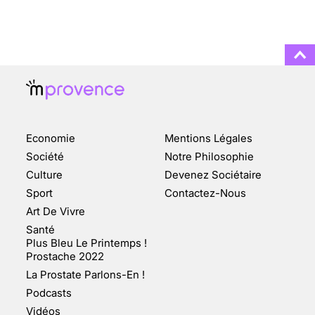
NOMBREUSES
3 août 2025
ENQUÊTE COSQUER : LE
DOUBLE DE LA GROTTE
Economie
Mentions Légales
FAIT SURFACE À
MARSEILLE (1/5)
Société
Notre Philosophie
Culture
Devenez Sociétaire
10 jan 2022
Sport
Contactez-Nous
Art De Vivre
Santé
Plus Bleu Le Printemps !
Prostache 2022
VARICES PELVIENNES :
La Prostate Parlons-En !
UN REDOUTABLE MAL
FÉMININ ENFIN SOIGNÉ !
Podcasts
Vidéos
30 mai 2023