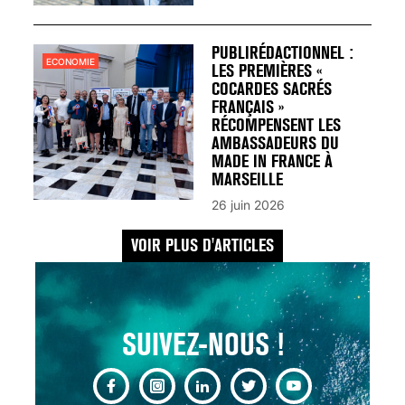
UN REDOUTABLE MAL
FÉMININ ENFIN SOIGNÉ !
30 mai 2023
PUBLIRÉDACTIONNEL :
ECONOMIE
LES PREMIÈRES «
COCARDES SACRÉS
FRANÇAIS »
RÉCOMPENSENT LES
AMBASSADEURS DU
MADE IN FRANCE À
SCANNER, IRM, RADIO,
MARSEILLE
ÉCHO : DES IMAGES
26 juin 2026
POUR TOUTES LES
MALADIES
VOIR PLUS D'ARTICLES
18 juil 2022
SUIVEZ-NOUS !
INSUFFISANCE
CARDIAQUE : LES