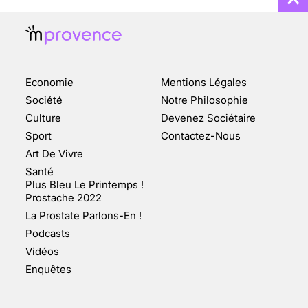
Economie
Mentions Légales
CHANGEMENT DE SEXE :
Société
Notre Philosophie
DES DEMANDES
Culture
Devenez Sociétaire
TOUJOURS PLUS
Sport
Contactez-Nous
NOMBREUSES
Art De Vivre
3 août 2025
Santé
Plus Bleu Le Printemps !
Prostache 2022
La Prostate Parlons-En !
Podcasts
ENQUÊTE COSQUER : LE
Vidéos
DOUBLE DE LA GROTTE
Enquêtes
FAIT SURFACE À
MARSEILLE (1/5)
10 jan 2022