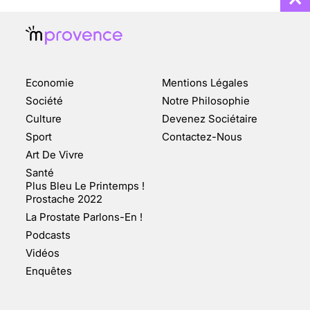
Economie
Mentions Légales
CHANGEMENT DE SEXE :
Société
Notre Philosophie
DES DEMANDES
Culture
Devenez Sociétaire
TOUJOURS PLUS
Sport
Contactez-Nous
NOMBREUSES
Art De Vivre
3 août 2025
Santé
Plus Bleu Le Printemps !
Prostache 2022
La Prostate Parlons-En !
Podcasts
ENQUÊTE COSQUER : LE
Vidéos
DOUBLE DE LA GROTTE
Enquêtes
FAIT SURFACE À
MARSEILLE (1/5)
10 jan 2022