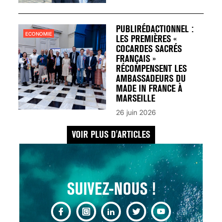
UN REDOUTABLE MAL
FÉMININ ENFIN SOIGNÉ !
30 mai 2023
PUBLIRÉDACTIONNEL :
ECONOMIE
LES PREMIÈRES «
COCARDES SACRÉS
FRANÇAIS »
RÉCOMPENSENT LES
AMBASSADEURS DU
MADE IN FRANCE À
SCANNER, IRM, RADIO,
MARSEILLE
ÉCHO : DES IMAGES
26 juin 2026
POUR TOUTES LES
MALADIES
VOIR PLUS D'ARTICLES
18 juil 2022
SUIVEZ-NOUS !
INSUFFISANCE
CARDIAQUE : LES