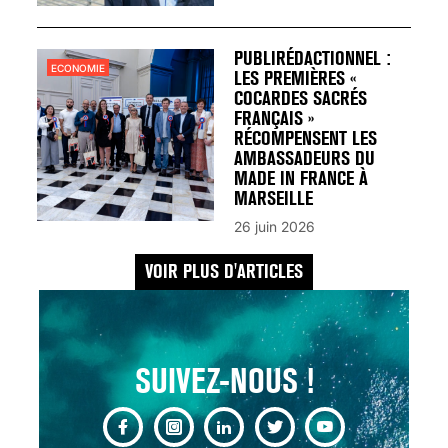
UN REDOUTABLE MAL
FÉMININ ENFIN SOIGNÉ !
30 mai 2023
PUBLIRÉDACTIONNEL :
ECONOMIE
LES PREMIÈRES «
COCARDES SACRÉS
FRANÇAIS »
RÉCOMPENSENT LES
AMBASSADEURS DU
MADE IN FRANCE À
SCANNER, IRM, RADIO,
MARSEILLE
ÉCHO : DES IMAGES
26 juin 2026
POUR TOUTES LES
MALADIES
VOIR PLUS D'ARTICLES
18 juil 2022
SUIVEZ-NOUS !
INSUFFISANCE
CARDIAQUE : LES