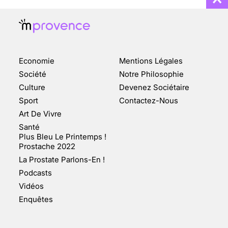
Economie
Mentions Légales
CHANGEMENT DE SEXE :
Société
Notre Philosophie
DES DEMANDES
Culture
Devenez Sociétaire
TOUJOURS PLUS
Sport
Contactez-Nous
NOMBREUSES
Art De Vivre
3 août 2025
Santé
Plus Bleu Le Printemps !
Prostache 2022
La Prostate Parlons-En !
Podcasts
ENQUÊTE COSQUER : LE
Vidéos
DOUBLE DE LA GROTTE
Enquêtes
FAIT SURFACE À
MARSEILLE (1/5)
10 jan 2022