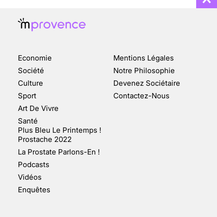
Economie
Mentions Légales
CHANGEMENT DE SEXE :
Société
Notre Philosophie
DES DEMANDES
Culture
Devenez Sociétaire
TOUJOURS PLUS
Sport
Contactez-Nous
NOMBREUSES
Art De Vivre
3 août 2025
Santé
Plus Bleu Le Printemps !
Prostache 2022
La Prostate Parlons-En !
Podcasts
ENQUÊTE COSQUER : LE
Vidéos
DOUBLE DE LA GROTTE
Enquêtes
FAIT SURFACE À
MARSEILLE (1/5)
10 jan 2022