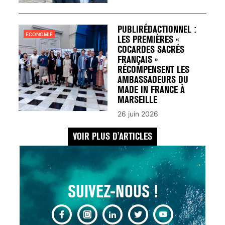
UN REDOUTABLE MAL
FÉMININ ENFIN SOIGNÉ !
30 mai 2023
PUBLIRÉDACTIONNEL :
ECONOMIE
LES PREMIÈRES «
COCARDES SACRÉS
FRANÇAIS »
RÉCOMPENSENT LES
AMBASSADEURS DU
MADE IN FRANCE À
SCANNER, IRM, RADIO,
MARSEILLE
ÉCHO : DES IMAGES
26 juin 2026
POUR TOUTES LES
MALADIES
VOIR PLUS D'ARTICLES
18 juil 2022
SUIVEZ-NOUS !
INSUFFISANCE
CARDIAQUE : LES