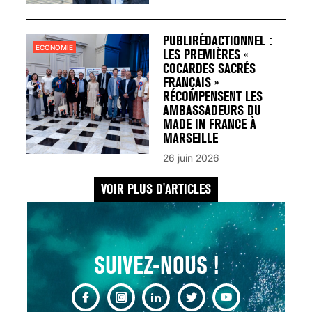
UN REDOUTABLE MAL
FÉMININ ENFIN SOIGNÉ !
30 mai 2023
PUBLIRÉDACTIONNEL :
ECONOMIE
LES PREMIÈRES «
COCARDES SACRÉS
FRANÇAIS »
RÉCOMPENSENT LES
AMBASSADEURS DU
MADE IN FRANCE À
SCANNER, IRM, RADIO,
MARSEILLE
ÉCHO : DES IMAGES
26 juin 2026
POUR TOUTES LES
MALADIES
VOIR PLUS D'ARTICLES
18 juil 2022
SUIVEZ-NOUS !
INSUFFISANCE
CARDIAQUE : LES