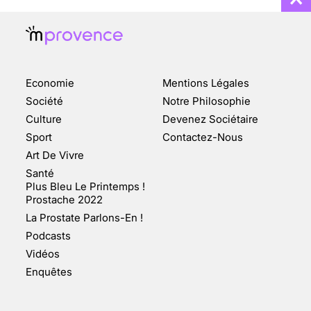
Economie
Mentions Légales
CHANGEMENT DE SEXE :
Société
Notre Philosophie
DES DEMANDES
Culture
Devenez Sociétaire
TOUJOURS PLUS
Sport
Contactez-Nous
NOMBREUSES
Art De Vivre
3 août 2025
Santé
Plus Bleu Le Printemps !
Prostache 2022
La Prostate Parlons-En !
Podcasts
ENQUÊTE COSQUER : LE
Vidéos
DOUBLE DE LA GROTTE
Enquêtes
FAIT SURFACE À
MARSEILLE (1/5)
10 jan 2022