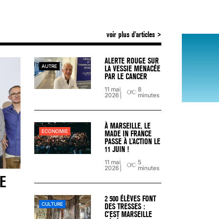
voir plus d'articles
VARICES PELVIENNES : UN REDOUTAB
30 mai 2023
7
minutes
ALERTE ROUGE SUR
AUTRE
LA VESSIE MENACÉE
PAR LE CANCER
11 mai
8
2026
minutes
À MARSEILLE, LE
ECONOMIE
MADE IN FRANCE
PASSE À L’ACTION LE
11 JUIN !
11 mai
5
2026
minutes
E
2 500 ÉLÈVES FONT
CULTURE
DES TRESSES :
C’EST MARSEILLE