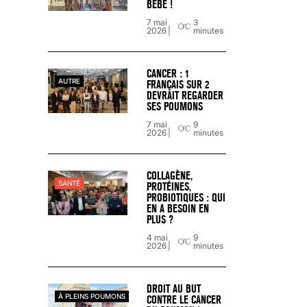
BÉBÉ !
SCANNER, IRM, RADIO, ÉCHO : DES 
7 mai
3
18 juil 2022
5
minutes
2026
minutes
CANCER : 1
AUTRE
FRANÇAIS SUR 2
DEVRAIT REGARDER
SES POUMONS
7 mai
9
2026
minutes
COLLAGÈNE,
SANTÉ
PROTÉINES,
PROBIOTIQUES : QUI
EN A BESOIN EN
PLUS ?
4 mai
9
2026
minutes
« C’EST MERVEILLEUX DE VOIR GRAN
26 nov 2024
8
minutes
DROIT AU BUT
À PLEINS POUMONS
CONTRE LE CANCER