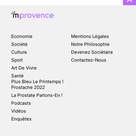
Economie
Mentions Légales
CHANGEMENT DE SEXE :
Société
Notre Philosophie
DES DEMANDES
Culture
Devenez Sociétaire
TOUJOURS PLUS
Sport
Contactez-Nous
NOMBREUSES
Art De Vivre
3 août 2025
Santé
Plus Bleu Le Printemps !
Prostache 2022
La Prostate Parlons-En !
Podcasts
ENQUÊTE COSQUER : LE
Vidéos
DOUBLE DE LA GROTTE
Enquêtes
FAIT SURFACE À
MARSEILLE (1/5)
10 jan 2022