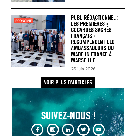
UN REDOUTABLE MAL
FÉMININ ENFIN SOIGNÉ !
30 mai 2023
PUBLIRÉDACTIONNEL :
ECONOMIE
LES PREMIÈRES «
COCARDES SACRÉS
FRANÇAIS »
RÉCOMPENSENT LES
AMBASSADEURS DU
MADE IN FRANCE À
SCANNER, IRM, RADIO,
MARSEILLE
ÉCHO : DES IMAGES
26 juin 2026
POUR TOUTES LES
MALADIES
VOIR PLUS D'ARTICLES
18 juil 2022
SUIVEZ-NOUS !
INSUFFISANCE
CARDIAQUE : LES