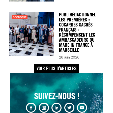
UN REDOUTABLE MAL
FÉMININ ENFIN SOIGNÉ !
30 mai 2023
PUBLIRÉDACTIONNEL :
ECONOMIE
LES PREMIÈRES «
COCARDES SACRÉS
FRANÇAIS »
RÉCOMPENSENT LES
AMBASSADEURS DU
MADE IN FRANCE À
SCANNER, IRM, RADIO,
MARSEILLE
ÉCHO : DES IMAGES
26 juin 2026
POUR TOUTES LES
MALADIES
VOIR PLUS D'ARTICLES
18 juil 2022
SUIVEZ-NOUS !
INSUFFISANCE
CARDIAQUE : LES