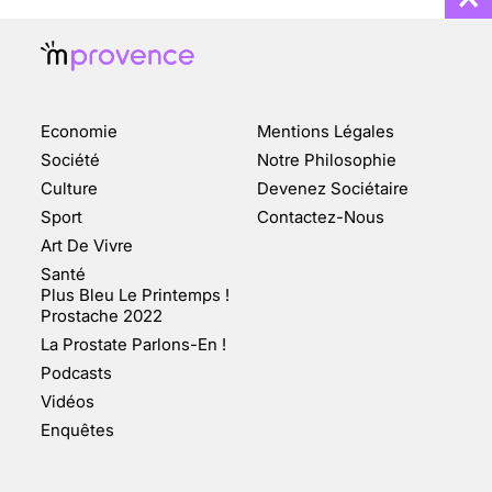
Economie
Mentions Légales
CHANGEMENT DE SEXE :
Société
Notre Philosophie
DES DEMANDES
Culture
Devenez Sociétaire
TOUJOURS PLUS
Sport
Contactez-Nous
NOMBREUSES
Art De Vivre
3 août 2025
Santé
Plus Bleu Le Printemps !
Prostache 2022
La Prostate Parlons-En !
Podcasts
ENQUÊTE COSQUER : LE
Vidéos
DOUBLE DE LA GROTTE
Enquêtes
FAIT SURFACE À
MARSEILLE (1/5)
10 jan 2022