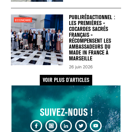
UN REDOUTABLE MAL
FÉMININ ENFIN SOIGNÉ !
30 mai 2023
PUBLIRÉDACTIONNEL :
ECONOMIE
LES PREMIÈRES «
COCARDES SACRÉS
FRANÇAIS »
RÉCOMPENSENT LES
AMBASSADEURS DU
MADE IN FRANCE À
SCANNER, IRM, RADIO,
MARSEILLE
ÉCHO : DES IMAGES
26 juin 2026
POUR TOUTES LES
MALADIES
VOIR PLUS D'ARTICLES
18 juil 2022
SUIVEZ-NOUS !
INSUFFISANCE
CARDIAQUE : LES