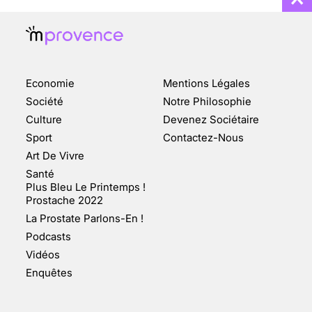
Economie
Mentions Légales
CHANGEMENT DE SEXE :
Société
Notre Philosophie
DES DEMANDES
Culture
Devenez Sociétaire
TOUJOURS PLUS
Sport
Contactez-Nous
NOMBREUSES
Art De Vivre
3 août 2025
Santé
Plus Bleu Le Printemps !
Prostache 2022
La Prostate Parlons-En !
Podcasts
ENQUÊTE COSQUER : LE
Vidéos
DOUBLE DE LA GROTTE
Enquêtes
FAIT SURFACE À
MARSEILLE (1/5)
10 jan 2022