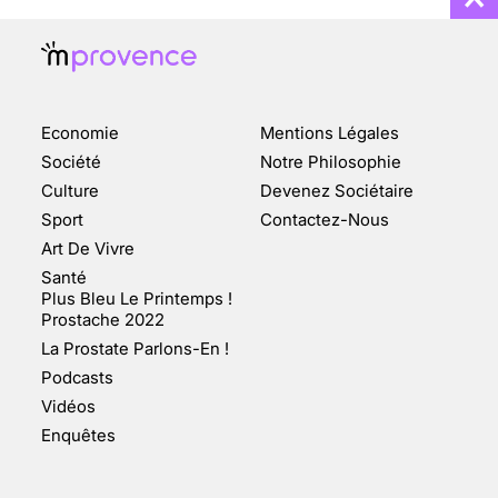
Economie
Mentions Légales
CHANGEMENT DE SEXE :
Société
Notre Philosophie
DES DEMANDES
Culture
Devenez Sociétaire
TOUJOURS PLUS
Sport
Contactez-Nous
NOMBREUSES
Art De Vivre
3 août 2025
Santé
Plus Bleu Le Printemps !
Prostache 2022
La Prostate Parlons-En !
Podcasts
ENQUÊTE COSQUER : LE
Vidéos
DOUBLE DE LA GROTTE
Enquêtes
FAIT SURFACE À
MARSEILLE (1/5)
10 jan 2022