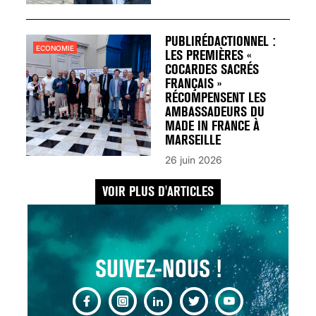
UN REDOUTABLE MAL
FÉMININ ENFIN SOIGNÉ !
30 mai 2023
PUBLIRÉDACTIONNEL :
ECONOMIE
LES PREMIÈRES «
COCARDES SACRÉS
FRANÇAIS »
RÉCOMPENSENT LES
AMBASSADEURS DU
MADE IN FRANCE À
SCANNER, IRM, RADIO,
MARSEILLE
ÉCHO : DES IMAGES
26 juin 2026
POUR TOUTES LES
MALADIES
VOIR PLUS D'ARTICLES
18 juil 2022
SUIVEZ-NOUS !
INSUFFISANCE
CARDIAQUE : LES