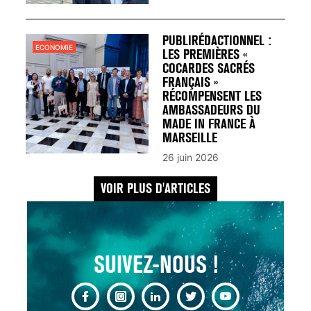
UN REDOUTABLE MAL
FÉMININ ENFIN SOIGNÉ !
30 mai 2023
PUBLIRÉDACTIONNEL :
ECONOMIE
LES PREMIÈRES «
COCARDES SACRÉS
FRANÇAIS »
RÉCOMPENSENT LES
AMBASSADEURS DU
MADE IN FRANCE À
SCANNER, IRM, RADIO,
MARSEILLE
ÉCHO : DES IMAGES
26 juin 2026
POUR TOUTES LES
MALADIES
VOIR PLUS D'ARTICLES
18 juil 2022
SUIVEZ-NOUS !
INSUFFISANCE
CARDIAQUE : LES