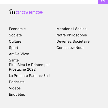
Economie
Mentions Légales
CHANGEMENT DE SEXE :
Société
Notre Philosophie
DES DEMANDES
Culture
Devenez Sociétaire
TOUJOURS PLUS
Sport
Contactez-Nous
NOMBREUSES
Art De Vivre
3 août 2025
Santé
Plus Bleu Le Printemps !
Prostache 2022
La Prostate Parlons-En !
Podcasts
ENQUÊTE COSQUER : LE
Vidéos
DOUBLE DE LA GROTTE
Enquêtes
FAIT SURFACE À
MARSEILLE (1/5)
10 jan 2022