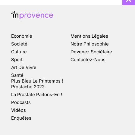
Economie
Mentions Légales
CHANGEMENT DE SEXE :
Société
Notre Philosophie
DES DEMANDES
Culture
Devenez Sociétaire
TOUJOURS PLUS
Sport
Contactez-Nous
NOMBREUSES
Art De Vivre
3 août 2025
Santé
Plus Bleu Le Printemps !
Prostache 2022
La Prostate Parlons-En !
Podcasts
ENQUÊTE COSQUER : LE
Vidéos
DOUBLE DE LA GROTTE
Enquêtes
FAIT SURFACE À
MARSEILLE (1/5)
10 jan 2022