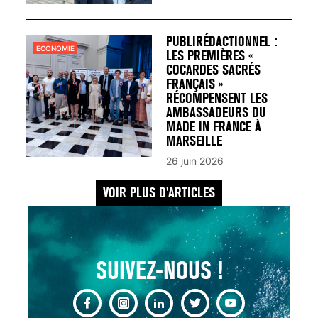
UN REDOUTABLE MAL
FÉMININ ENFIN SOIGNÉ !
30 mai 2023
PUBLIRÉDACTIONNEL :
ECONOMIE
LES PREMIÈRES «
COCARDES SACRÉS
FRANÇAIS »
RÉCOMPENSENT LES
AMBASSADEURS DU
MADE IN FRANCE À
SCANNER, IRM, RADIO,
MARSEILLE
ÉCHO : DES IMAGES
26 juin 2026
POUR TOUTES LES
MALADIES
VOIR PLUS D'ARTICLES
18 juil 2022
SUIVEZ-NOUS !
INSUFFISANCE
CARDIAQUE : LES