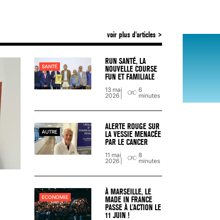
voir plus d'articles
VARICES PELVIENNES : UN REDOUTAB
30 mai 2023
7
minutes
RUN SANTÉ, LA
SANTÉ
NOUVELLE COURSE
FUN ET FAMILIALE
13 mai
6
2026
minutes
ALERTE ROUGE SUR
AUTRE
LA VESSIE MENACÉE
PAR LE CANCER
11 mai
8
2026
minutes
À MARSEILLE, LE
ECONOMIE
MADE IN FRANCE
PASSE À L’ACTION LE
11 JUIN !
SCANNER, IRM, RADIO, ÉCHO : DES 