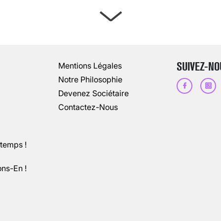
ARTÈRES BOUCHÉES, ATTENTION DAN
13 août 2024
3
minutes
SUIVEZ-NO
Mentions Légales
Notre Philosophie
Devenez Sociétaire
Contactez-Nous
ntemps !
ons-En !
CHANGEMENT DE SEXE : DES DEMA
3 août 2025
5
minutes