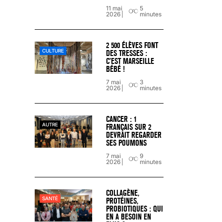
11 mai
5
18 juil 2022
5
minutes
2026
minutes
2 500 ÉLÈVES FONT
CULTURE
DES TRESSES :
C’EST MARSEILLE
BÉBÉ !
7 mai
3
2026
minutes
CANCER : 1
AUTRE
FRANÇAIS SUR 2
DEVRAIT REGARDER
SES POUMONS
7 mai
9
2026
minutes
« C’EST MERVEILLEUX DE VOIR GRAN
COLLAGÈNE,
26 nov 2024
8
minutes
SANTÉ
PROTÉINES,
PROBIOTIQUES : QUI
EN A BESOIN EN