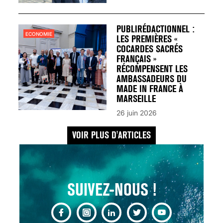
UN REDOUTABLE MAL
FÉMININ ENFIN SOIGNÉ !
30 mai 2023
PUBLIRÉDACTIONNEL :
ECONOMIE
LES PREMIÈRES «
COCARDES SACRÉS
FRANÇAIS »
RÉCOMPENSENT LES
AMBASSADEURS DU
MADE IN FRANCE À
SCANNER, IRM, RADIO,
MARSEILLE
ÉCHO : DES IMAGES
26 juin 2026
POUR TOUTES LES
MALADIES
VOIR PLUS D'ARTICLES
18 juil 2022
SUIVEZ-NOUS !
INSUFFISANCE
CARDIAQUE : LES