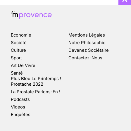
Economie
Mentions Légales
CHANGEMENT DE SEXE :
Société
Notre Philosophie
DES DEMANDES
Culture
Devenez Sociétaire
TOUJOURS PLUS
Sport
Contactez-Nous
NOMBREUSES
Art De Vivre
3 août 2025
Santé
Plus Bleu Le Printemps !
Prostache 2022
La Prostate Parlons-En !
Podcasts
ENQUÊTE COSQUER : LE
Vidéos
DOUBLE DE LA GROTTE
Enquêtes
FAIT SURFACE À
MARSEILLE (1/5)
10 jan 2022