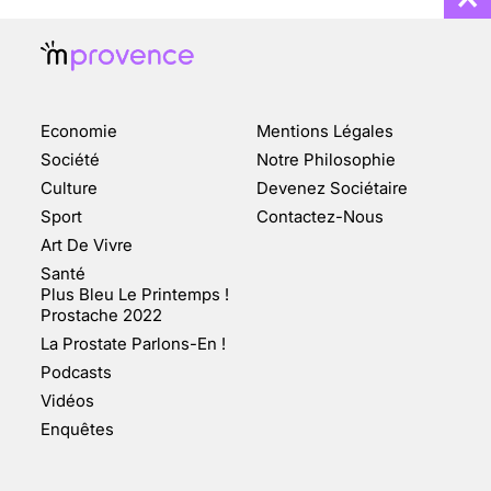
Economie
Mentions Légales
CHANGEMENT DE SEXE :
Société
Notre Philosophie
DES DEMANDES
Culture
Devenez Sociétaire
TOUJOURS PLUS
Sport
Contactez-Nous
NOMBREUSES
Art De Vivre
3 août 2025
Santé
Plus Bleu Le Printemps !
Prostache 2022
La Prostate Parlons-En !
Podcasts
ENQUÊTE COSQUER : LE
Vidéos
DOUBLE DE LA GROTTE
Enquêtes
FAIT SURFACE À
MARSEILLE (1/5)
10 jan 2022