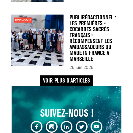
UN REDOUTABLE MAL
FÉMININ ENFIN SOIGNÉ !
30 mai 2023
PUBLIRÉDACTIONNEL :
ECONOMIE
LES PREMIÈRES «
COCARDES SACRÉS
FRANÇAIS »
RÉCOMPENSENT LES
AMBASSADEURS DU
MADE IN FRANCE À
SCANNER, IRM, RADIO,
MARSEILLE
ÉCHO : DES IMAGES
26 juin 2026
POUR TOUTES LES
MALADIES
VOIR PLUS D'ARTICLES
18 juil 2022
SUIVEZ-NOUS !
INSUFFISANCE
CARDIAQUE : LES