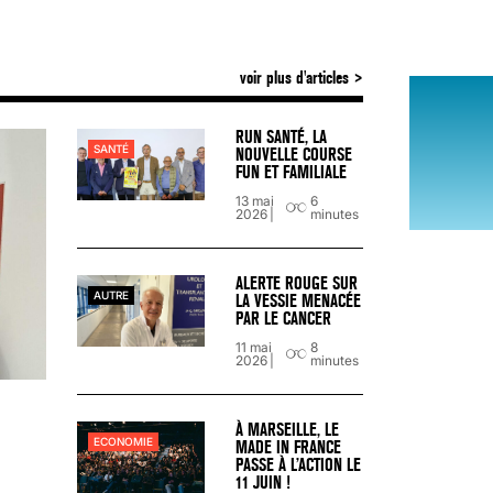
voir plus d'articles
VARICES PELVIENNES : UN REDOUTAB
30 mai 2023
7
minutes
RUN SANTÉ, LA
SANTÉ
NOUVELLE COURSE
FUN ET FAMILIALE
13 mai
6
2026
minutes
ALERTE ROUGE SUR
AUTRE
LA VESSIE MENACÉE
PAR LE CANCER
11 mai
8
2026
minutes
À MARSEILLE, LE
ECONOMIE
MADE IN FRANCE
PASSE À L’ACTION LE
11 JUIN !
SCANNER, IRM, RADIO, ÉCHO : DES 