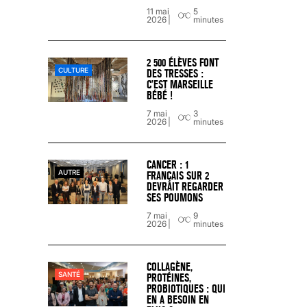
11 mai
5
18 juil 2022
5
minutes
2026
minutes
2 500 ÉLÈVES FONT
CULTURE
DES TRESSES :
C’EST MARSEILLE
BÉBÉ !
7 mai
3
2026
minutes
CANCER : 1
AUTRE
FRANÇAIS SUR 2
DEVRAIT REGARDER
SES POUMONS
7 mai
9
2026
minutes
« C’EST MERVEILLEUX DE VOIR GRAN
COLLAGÈNE,
26 nov 2024
8
minutes
SANTÉ
PROTÉINES,
PROBIOTIQUES : QUI
EN A BESOIN EN