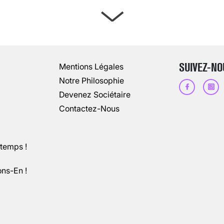
ARTÈRES BOUCHÉES, ATTENTION DAN
13 août 2024
3
minutes
SUIVEZ-NO
Mentions Légales
Notre Philosophie
Devenez Sociétaire
Contactez-Nous
ntemps !
ons-En !
CHANGEMENT DE SEXE : DES DEMA
3 août 2025
5
minutes