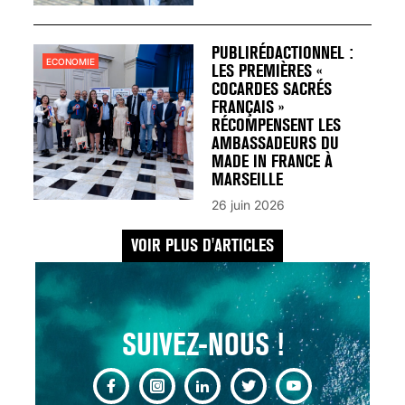
UN REDOUTABLE MAL
FÉMININ ENFIN SOIGNÉ !
30 mai 2023
PUBLIRÉDACTIONNEL :
ECONOMIE
LES PREMIÈRES «
COCARDES SACRÉS
FRANÇAIS »
RÉCOMPENSENT LES
AMBASSADEURS DU
MADE IN FRANCE À
SCANNER, IRM, RADIO,
MARSEILLE
ÉCHO : DES IMAGES
26 juin 2026
POUR TOUTES LES
MALADIES
VOIR PLUS D'ARTICLES
18 juil 2022
SUIVEZ-NOUS !
INSUFFISANCE
CARDIAQUE : LES