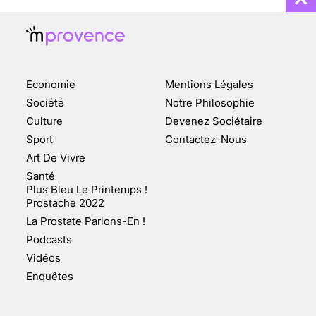
Economie
Mentions Légales
CHANGEMENT DE SEXE :
Société
Notre Philosophie
DES DEMANDES
Culture
Devenez Sociétaire
TOUJOURS PLUS
Sport
Contactez-Nous
NOMBREUSES
Art De Vivre
3 août 2025
Santé
Plus Bleu Le Printemps !
Prostache 2022
La Prostate Parlons-En !
Podcasts
ENQUÊTE COSQUER : LE
Vidéos
DOUBLE DE LA GROTTE
Enquêtes
FAIT SURFACE À
MARSEILLE (1/5)
10 jan 2022