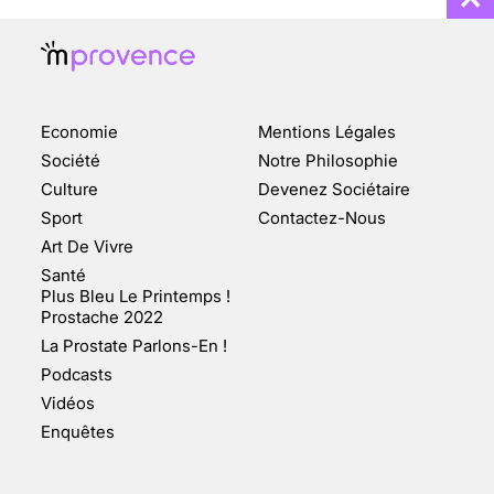
Economie
Mentions Légales
CHANGEMENT DE SEXE :
Société
Notre Philosophie
DES DEMANDES
Culture
Devenez Sociétaire
TOUJOURS PLUS
Sport
Contactez-Nous
NOMBREUSES
Art De Vivre
3 août 2025
Santé
Plus Bleu Le Printemps !
Prostache 2022
La Prostate Parlons-En !
Podcasts
ENQUÊTE COSQUER : LE
Vidéos
DOUBLE DE LA GROTTE
Enquêtes
FAIT SURFACE À
MARSEILLE (1/5)
10 jan 2022