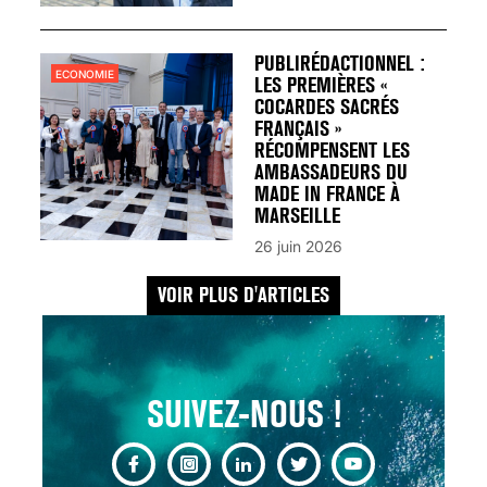
UN REDOUTABLE MAL
FÉMININ ENFIN SOIGNÉ !
30 mai 2023
PUBLIRÉDACTIONNEL :
ECONOMIE
LES PREMIÈRES «
COCARDES SACRÉS
FRANÇAIS »
RÉCOMPENSENT LES
AMBASSADEURS DU
MADE IN FRANCE À
SCANNER, IRM, RADIO,
MARSEILLE
ÉCHO : DES IMAGES
26 juin 2026
POUR TOUTES LES
MALADIES
VOIR PLUS D'ARTICLES
18 juil 2022
SUIVEZ-NOUS !
INSUFFISANCE
CARDIAQUE : LES