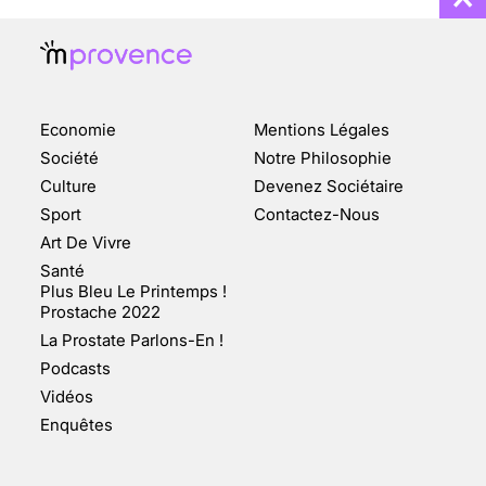
Economie
Mentions Légales
CHANGEMENT DE SEXE :
Société
Notre Philosophie
DES DEMANDES
Culture
Devenez Sociétaire
TOUJOURS PLUS
Sport
Contactez-Nous
NOMBREUSES
Art De Vivre
3 août 2025
Santé
Plus Bleu Le Printemps !
Prostache 2022
La Prostate Parlons-En !
Podcasts
ENQUÊTE COSQUER : LE
Vidéos
DOUBLE DE LA GROTTE
Enquêtes
FAIT SURFACE À
MARSEILLE (1/5)
10 jan 2022