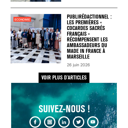
UN REDOUTABLE MAL
FÉMININ ENFIN SOIGNÉ !
30 mai 2023
PUBLIRÉDACTIONNEL :
ECONOMIE
LES PREMIÈRES «
COCARDES SACRÉS
FRANÇAIS »
RÉCOMPENSENT LES
AMBASSADEURS DU
MADE IN FRANCE À
SCANNER, IRM, RADIO,
MARSEILLE
ÉCHO : DES IMAGES
26 juin 2026
POUR TOUTES LES
MALADIES
VOIR PLUS D'ARTICLES
18 juil 2022
SUIVEZ-NOUS !
INSUFFISANCE
CARDIAQUE : LES