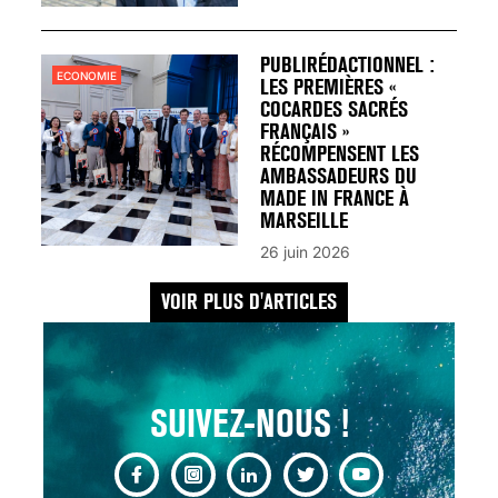
UN REDOUTABLE MAL
FÉMININ ENFIN SOIGNÉ !
30 mai 2023
PUBLIRÉDACTIONNEL :
ECONOMIE
LES PREMIÈRES «
COCARDES SACRÉS
FRANÇAIS »
RÉCOMPENSENT LES
AMBASSADEURS DU
MADE IN FRANCE À
SCANNER, IRM, RADIO,
MARSEILLE
ÉCHO : DES IMAGES
26 juin 2026
POUR TOUTES LES
MALADIES
VOIR PLUS D'ARTICLES
18 juil 2022
SUIVEZ-NOUS !
INSUFFISANCE
CARDIAQUE : LES