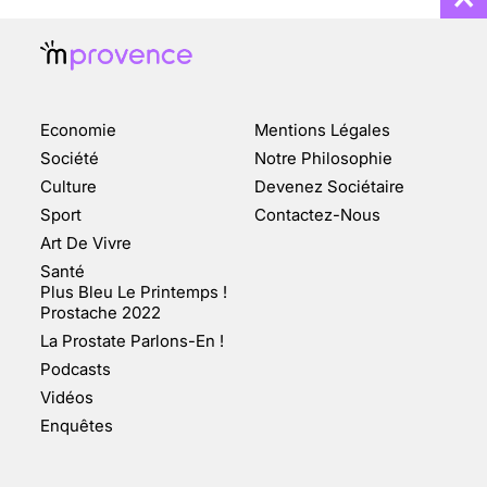
Economie
Mentions Légales
CHANGEMENT DE SEXE :
Société
Notre Philosophie
DES DEMANDES
Culture
Devenez Sociétaire
TOUJOURS PLUS
Sport
Contactez-Nous
NOMBREUSES
Art De Vivre
3 août 2025
Santé
Plus Bleu Le Printemps !
Prostache 2022
La Prostate Parlons-En !
Podcasts
ENQUÊTE COSQUER : LE
Vidéos
DOUBLE DE LA GROTTE
Enquêtes
FAIT SURFACE À
MARSEILLE (1/5)
10 jan 2022