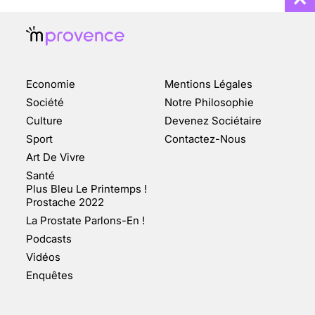
Economie
Mentions Légales
CHANGEMENT DE SEXE :
Société
Notre Philosophie
DES DEMANDES
Culture
Devenez Sociétaire
TOUJOURS PLUS
Sport
Contactez-Nous
NOMBREUSES
Art De Vivre
3 août 2025
Santé
Plus Bleu Le Printemps !
Prostache 2022
La Prostate Parlons-En !
Podcasts
ENQUÊTE COSQUER : LE
Vidéos
DOUBLE DE LA GROTTE
Enquêtes
FAIT SURFACE À
MARSEILLE (1/5)
10 jan 2022