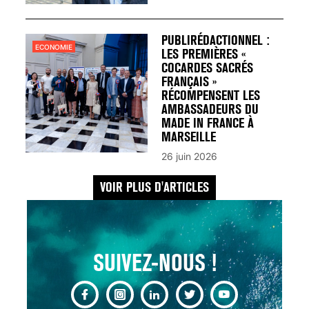
UN REDOUTABLE MAL
FÉMININ ENFIN SOIGNÉ !
30 mai 2023
PUBLIRÉDACTIONNEL :
ECONOMIE
LES PREMIÈRES «
COCARDES SACRÉS
FRANÇAIS »
RÉCOMPENSENT LES
AMBASSADEURS DU
MADE IN FRANCE À
SCANNER, IRM, RADIO,
MARSEILLE
ÉCHO : DES IMAGES
26 juin 2026
POUR TOUTES LES
MALADIES
VOIR PLUS D'ARTICLES
18 juil 2022
SUIVEZ-NOUS !
INSUFFISANCE
CARDIAQUE : LES