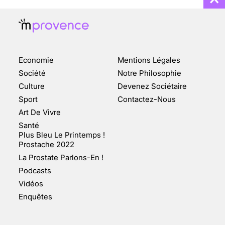
Economie
Mentions Légales
CHANGEMENT DE SEXE :
Société
Notre Philosophie
DES DEMANDES
Culture
Devenez Sociétaire
TOUJOURS PLUS
Sport
Contactez-Nous
NOMBREUSES
Art De Vivre
3 août 2025
Santé
Plus Bleu Le Printemps !
Prostache 2022
La Prostate Parlons-En !
Podcasts
ENQUÊTE COSQUER : LE
Vidéos
DOUBLE DE LA GROTTE
Enquêtes
FAIT SURFACE À
MARSEILLE (1/5)
10 jan 2022