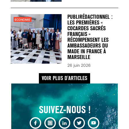
UN REDOUTABLE MAL
FÉMININ ENFIN SOIGNÉ !
30 mai 2023
PUBLIRÉDACTIONNEL :
ECONOMIE
LES PREMIÈRES «
COCARDES SACRÉS
FRANÇAIS »
RÉCOMPENSENT LES
AMBASSADEURS DU
MADE IN FRANCE À
SCANNER, IRM, RADIO,
MARSEILLE
ÉCHO : DES IMAGES
26 juin 2026
POUR TOUTES LES
MALADIES
VOIR PLUS D'ARTICLES
18 juil 2022
SUIVEZ-NOUS !
INSUFFISANCE
CARDIAQUE : LES