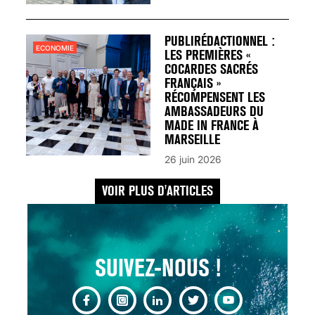
UN REDOUTABLE MAL
FÉMININ ENFIN SOIGNÉ !
30 mai 2023
PUBLIRÉDACTIONNEL :
ECONOMIE
LES PREMIÈRES «
COCARDES SACRÉS
FRANÇAIS »
RÉCOMPENSENT LES
AMBASSADEURS DU
MADE IN FRANCE À
SCANNER, IRM, RADIO,
MARSEILLE
ÉCHO : DES IMAGES
26 juin 2026
POUR TOUTES LES
MALADIES
VOIR PLUS D'ARTICLES
18 juil 2022
SUIVEZ-NOUS !
INSUFFISANCE
CARDIAQUE : LES