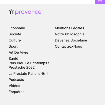
Economie
Mentions Légales
CHANGEMENT DE SEXE :
Société
Notre Philosophie
DES DEMANDES
Culture
Devenez Sociétaire
TOUJOURS PLUS
Sport
Contactez-Nous
NOMBREUSES
Art De Vivre
3 août 2025
Santé
Plus Bleu Le Printemps !
Prostache 2022
La Prostate Parlons-En !
Podcasts
ENQUÊTE COSQUER : LE
Vidéos
DOUBLE DE LA GROTTE
Enquêtes
FAIT SURFACE À
MARSEILLE (1/5)
10 jan 2022