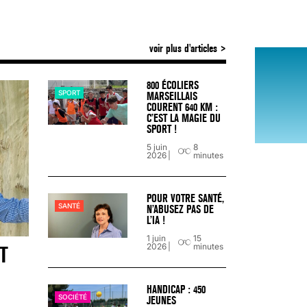
voir plus d'articles
800 ÉCOLIERS
SPORT
MARSEILLAIS
COURENT 640 KM :
C’EST LA MAGIE DU
SPORT !
VARICES PELVIENNES : UN REDOUTAB
5 juin
8
2026
minutes
30 mai 2023
7
minutes
POUR VOTRE SANTÉ,
SANTÉ
N’ABUSEZ PAS DE
L’IA !
1 juin
15
2026
minutes
T
HANDICAP : 450
SOCIÉTÉ
JEUNES