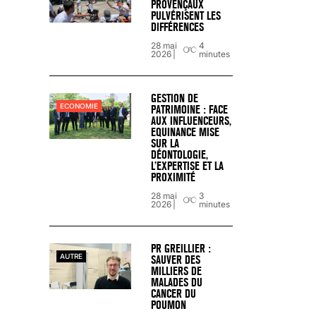
PROVENÇAUX
PULVÉRISENT LES
DIFFÉRENCES
28 mai
4
2026
minutes
SCANNER, IRM, RADIO, ÉCHO : DES 
GESTION DE
18 juil 2022
5
minutes
ECONOMIE
PATRIMOINE : FACE
AUX INFLUENCEURS,
EQUINANCE MISE
SUR LA
DÉONTOLOGIE,
L’EXPERTISE ET LA
PROXIMITÉ
28 mai
3
2026
minutes
PR GREILLIER :
AUTRE
SAUVER DES
MILLIERS DE
MALADES DU
CANCER DU
POUMON