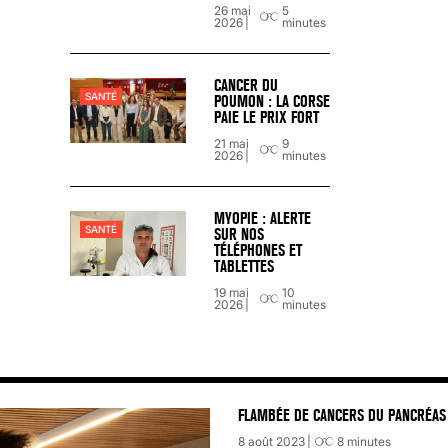
26 mai
5
2026
minutes
« C’EST MERVEILLEUX DE VOIR GRAN
26 nov 2024
8
minutes
CANCER DU
SANTÉ
POUMON : LA CORSE
PAIE LE PRIX FORT
21 mai
9
2026
minutes
MYOPIE : ALERTE
SANTÉ
SUR NOS
TÉLÉPHONES ET
TABLETTES
19 mai
10
2026
minutes
FLAMBÉE DE CANCERS DU PANCRÉAS 
8 août 2023
8
minutes