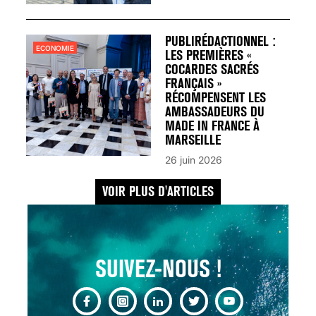
UN REDOUTABLE MAL
FÉMININ ENFIN SOIGNÉ !
30 mai 2023
PUBLIRÉDACTIONNEL :
ECONOMIE
LES PREMIÈRES «
COCARDES SACRÉS
FRANÇAIS »
RÉCOMPENSENT LES
AMBASSADEURS DU
MADE IN FRANCE À
SCANNER, IRM, RADIO,
MARSEILLE
ÉCHO : DES IMAGES
26 juin 2026
POUR TOUTES LES
MALADIES
VOIR PLUS D'ARTICLES
18 juil 2022
SUIVEZ-NOUS !
INSUFFISANCE
CARDIAQUE : LES