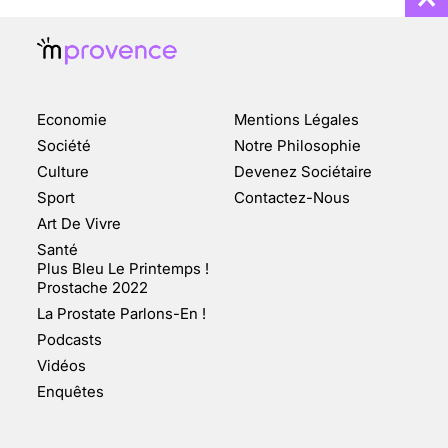
Economie
Mentions Légales
CHANGEMENT DE SEXE :
Société
Notre Philosophie
DES DEMANDES
Culture
Devenez Sociétaire
TOUJOURS PLUS
Sport
Contactez-Nous
NOMBREUSES
Art De Vivre
3 août 2025
Santé
Plus Bleu Le Printemps !
Prostache 2022
La Prostate Parlons-En !
Podcasts
ENQUÊTE COSQUER : LE
Vidéos
DOUBLE DE LA GROTTE
Enquêtes
FAIT SURFACE À
MARSEILLE (1/5)
10 jan 2022