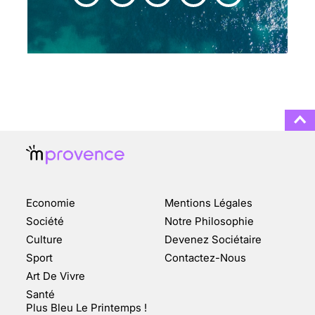
CHANGEMENT DE SEXE :
DES DEMANDES
TOUJOURS PLUS
NOMBREUSES
3 août 2025
ENQUÊTE COSQUER : LE
DOUBLE DE LA GROTTE
Economie
Mentions Légales
FAIT SURFACE À
MARSEILLE (1/5)
Société
Notre Philosophie
Culture
Devenez Sociétaire
10 jan 2022
Sport
Contactez-Nous
Art De Vivre
Santé
Plus Bleu Le Printemps !