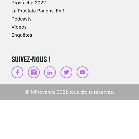
Prostache 2022
VARICES PELVIENNES :
La Prostate Parlons-En !
UN REDOUTABLE MAL
FÉMININ ENFIN SOIGNÉ !
Podcasts
Vidéos
30 mai 2023
Enquêtes
SUIVEZ-NOUS !
SCANNER, IRM, RADIO,
ÉCHO : DES IMAGES
POUR TOUTES LES
MALADIES
© MProvence 2021. tous droits réservés.
18 juil 2022