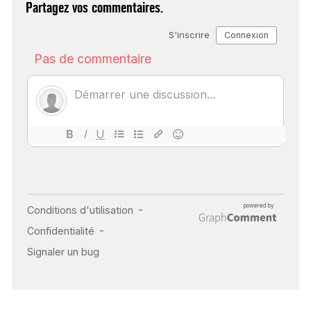
Partagez vos commentaires.
SCANNER, IRM, RADIO,
ÉCHO : DES IMAGES
POUR TOUTES LES
MALADIES
18 juil 2022
INSUFFISANCE
CARDIAQUE : LES
SIGNAUX D’ALERTE
AVANT… LA MORT
25 août 2024