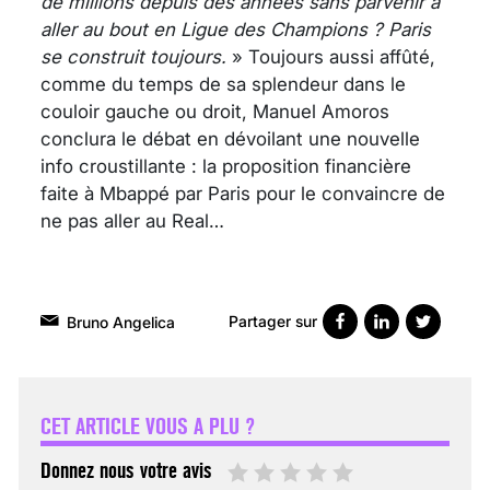
de millions depuis des années sans parvenir à
aller au bout en Ligue des Champions ? Paris
se construit toujours.
» Toujours aussi affûté,
comme du temps de sa splendeur dans le
couloir gauche ou droit, Manuel Amoros
conclura le débat en dévoilant une nouvelle
info croustillante : la proposition financière
faite à Mbappé par Paris pour le convaincre de
ne pas aller au Real…
Partager sur
Bruno Angelica
VARICES PELVIENNES :
UN REDOUTABLE MAL
FÉMININ ENFIN SOIGNÉ !
CET ARTICLE VOUS A PLU ?
30 mai 2023
Donnez nous votre avis