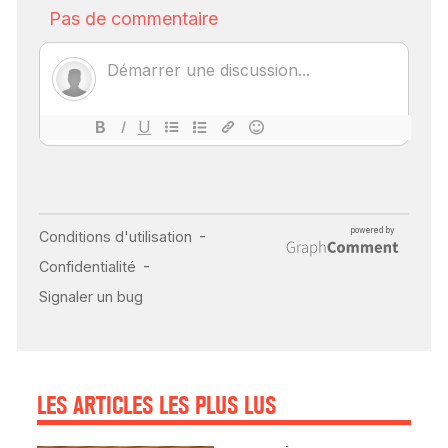
SCANNER, IRM, RADIO,
ÉCHO : DES IMAGES
POUR TOUTES LES
MALADIES
18 juil 2022
INSUFFISANCE
CARDIAQUE : LES
SIGNAUX D’ALERTE
AVANT… LA MORT
25 août 2024
LES ARTICLES LES PLUS LUS