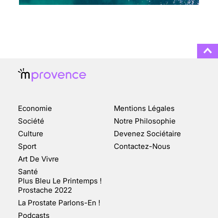
TOUJOURS PLUS
NOMBREUSES
3 août 2025
ENQUÊTE COSQUER : LE
DOUBLE DE LA GROTTE
Economie
Mentions Légales
FAIT SURFACE À
MARSEILLE (1/5)
Société
Notre Philosophie
Culture
Devenez Sociétaire
10 jan 2022
Sport
Contactez-Nous
Art De Vivre
Santé
Plus Bleu Le Printemps !
Prostache 2022
VARICES PELVIENNES :
La Prostate Parlons-En !
UN REDOUTABLE MAL
FÉMININ ENFIN SOIGNÉ !
Podcasts