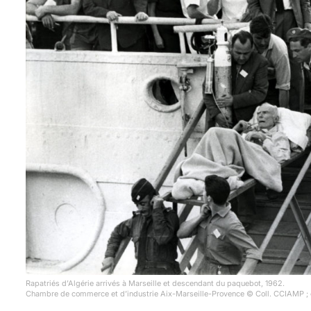
Rapatriés d’Algérie arrivés à Marseille et descendant du paquebot, 1962.
Chambre de commerce et d’industrie Aix-Marseille-Provence © Coll. CCIAMP ; 