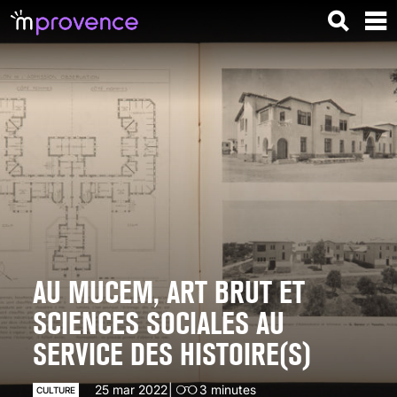
AU MUCEM, ART BRUT ET
SCIENCES SOCIALES AU
SERVICE DES HISTOIRE(S)
25 mar 2022
3
minutes
CULTURE