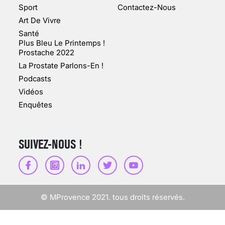
Sport
Contactez-Nous
Art De Vivre
Santé
Plus Bleu Le Printemps !
Prostache 2022
VARICES PELVIENNES :
La Prostate Parlons-En !
UN REDOUTABLE MAL
FÉMININ ENFIN SOIGNÉ !
Podcasts
Vidéos
30 mai 2023
Enquêtes
SUIVEZ-NOUS !
SCANNER, IRM, RADIO,
ÉCHO : DES IMAGES
POUR TOUTES LES
MALADIES
© MProvence 2021. tous droits réservés.
18 juil 2022