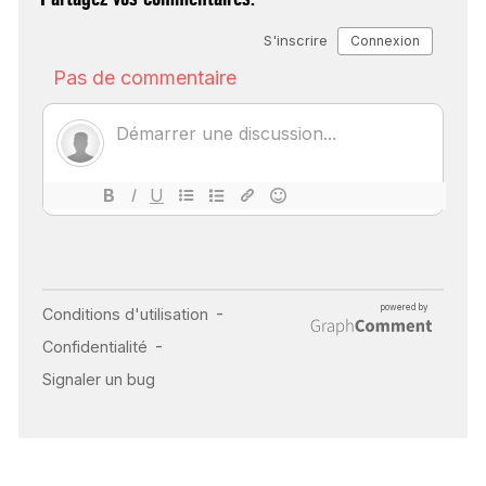
SCANNER, IRM, RADIO,
ÉCHO : DES IMAGES
POUR TOUTES LES
MALADIES
18 juil 2022
INSUFFISANCE
CARDIAQUE : LES
SIGNAUX D’ALERTE
AVANT… LA MORT
25 août 2024