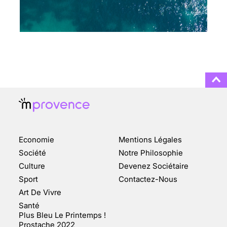
CHANGEMENT DE SEXE :
DES DEMANDES
TOUJOURS PLUS
NOMBREUSES
3 août 2025
ENQUÊTE COSQUER : LE
DOUBLE DE LA GROTTE
Economie
Mentions Légales
FAIT SURFACE À
MARSEILLE (1/5)
Société
Notre Philosophie
Culture
Devenez Sociétaire
10 jan 2022
Sport
Contactez-Nous
Art De Vivre
Santé
Plus Bleu Le Printemps !
Prostache 2022