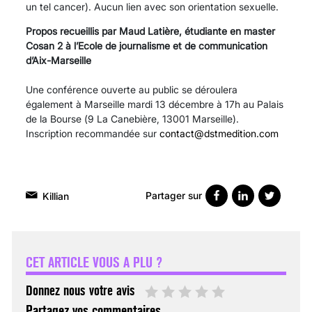
un tel cancer). Aucun lien avec son orientation sexuelle.
Propos recueillis par Maud Latière, étudiante en master
Cosan 2 à l’Ecole de journalisme et de communication
d’Aix-Marseille
Une conférence ouverte au public se déroulera
également à Marseille mardi 13 décembre à 17h au Palais
de la Bourse (9 La Canebière, 13001 Marseille).
Inscription recommandée sur
contact@dstmedition.com
Partager sur
Killian
VARICES PELVIENNES :
UN REDOUTABLE MAL
FÉMININ ENFIN SOIGNÉ !
CET ARTICLE VOUS A PLU ?
30 mai 2023
Donnez nous votre avis
Partagez vos commentaires.