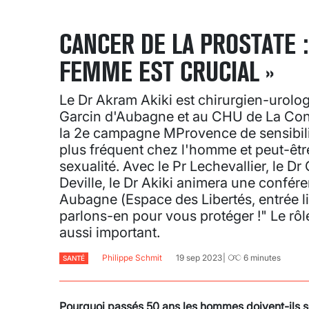
CANCER DE LA PROSTATE :
FEMME EST CRUCIAL »
Le Dr Akram Akiki est chirurgien-urolo
Garcin d'Aubagne et au CHU de La Con
la 2e campagne MProvence de sensibilis
plus fréquent chez l'homme et peut-être 
sexualité. Avec le Pr Lechevallier, le Dr 
Deville, le Dr Akiki animera une confér
Aubagne (Espace des Libertés, entrée lib
parlons-en pour vous protéger !" Le rô
aussi important.
Philippe Schmit
19 sep 2023
6
minutes
SANTÉ
Pourquoi passés 50 ans les hommes doivent-ils se