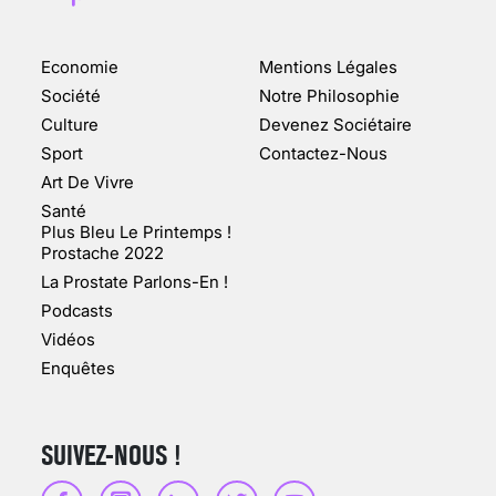
Economie
Mentions Légales
CHANGEMENT DE SEXE :
Société
Notre Philosophie
DES DEMANDES
Culture
Devenez Sociétaire
TOUJOURS PLUS
Sport
Contactez-Nous
NOMBREUSES
Art De Vivre
3 août 2025
Santé
Plus Bleu Le Printemps !
Prostache 2022
La Prostate Parlons-En !
Podcasts
ENQUÊTE COSQUER : LE
Vidéos
DOUBLE DE LA GROTTE
Enquêtes
FAIT SURFACE À
MARSEILLE (1/5)
10 jan 2022
SUIVEZ-NOUS !