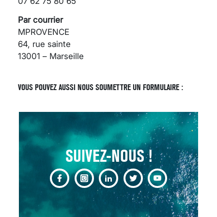
07 62 75 80 65
Par courrier
MPROVENCE
64, rue sainte
13001 – Marseille
SCANNER, IRM, RADIO,
ÉCHO : DES IMAGES
POUR TOUTES LES
VOUS POUVEZ AUSSI NOUS SOUMETTRE UN FORMULAIRE :
MALADIES
18 juil 2022
SUIVEZ-NOUS !
INSUFFISANCE
CARDIAQUE : LES
SIGNAUX D’ALERTE
AVANT… LA MORT
25 août 2024