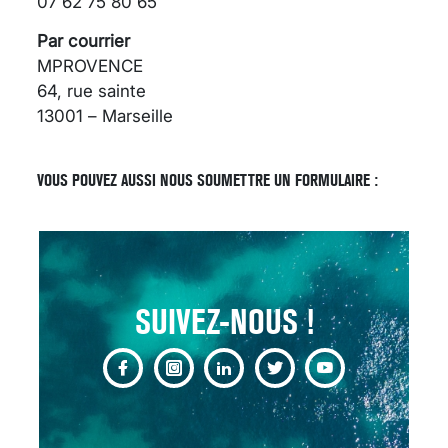
07 62 75 80 65
Par courrier
MPROVENCE
64, rue sainte
13001 – Marseille
SCANNER, IRM, RADIO,
ÉCHO : DES IMAGES
POUR TOUTES LES
VOUS POUVEZ AUSSI NOUS SOUMETTRE UN FORMULAIRE :
MALADIES
18 juil 2022
SUIVEZ-NOUS !
INSUFFISANCE
CARDIAQUE : LES
SIGNAUX D’ALERTE
AVANT… LA MORT
25 août 2024