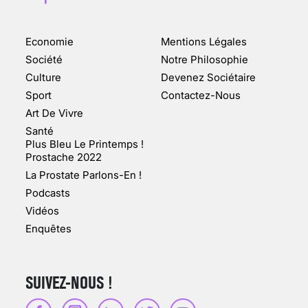
Economie
Mentions Légales
CHANGEMENT DE SEXE :
Société
Notre Philosophie
DES DEMANDES
Culture
Devenez Sociétaire
TOUJOURS PLUS
Sport
Contactez-Nous
NOMBREUSES
Art De Vivre
3 août 2025
Santé
Plus Bleu Le Printemps !
Prostache 2022
La Prostate Parlons-En !
Podcasts
ENQUÊTE COSQUER : LE
Vidéos
DOUBLE DE LA GROTTE
Enquêtes
FAIT SURFACE À
MARSEILLE (1/5)
10 jan 2022
SUIVEZ-NOUS !