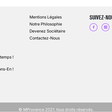
13 août 2024
3
minutes
SUIVEZ-NO
Mentions Légales
Notre Philosophie
Devenez Sociétaire
Contactez-Nous
ntemps !
ons-En !
CHANGEMENT DE SEXE : DES DEMA
3 août 2025
5
minutes
© MProvence 2021. tous droits réservés.