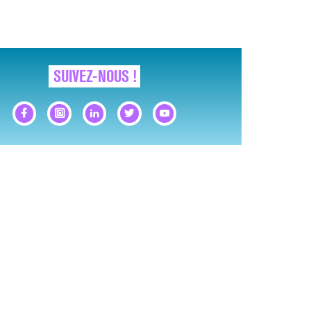
SUIVEZ-NOUS !
GNAUX D’ALERTE AVANT… LA MORT