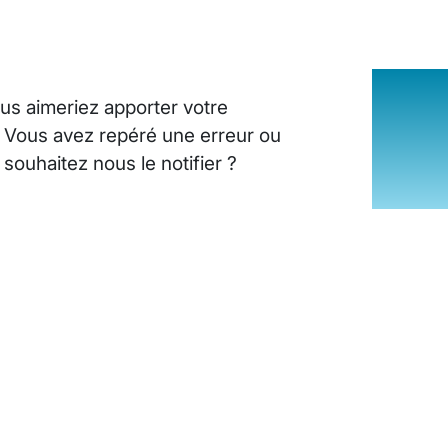
us aimeriez apporter votre
? Vous avez repéré une erreur ou
ouhaitez nous le notifier ?
INSUFFISANCE CARDIAQUE : LES SI
25 août 2024
10
minutes