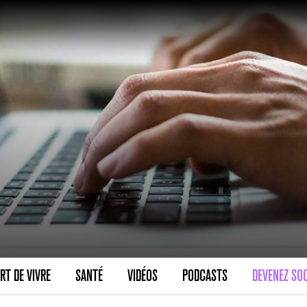
VARICES PELVIENNES : UN REDOUTAB
30 mai 2023
7
minutes
SCANNER, IRM, RADIO, ÉCHO : DES 
RT DE VIVRE
SANTÉ
VIDÉOS
PODCASTS
DEVENEZ SOC
18 juil 2022
5
minutes