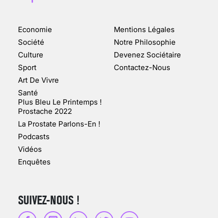
Economie
Mentions Légales
CHANGEMENT DE SEXE :
Société
Notre Philosophie
DES DEMANDES
Culture
Devenez Sociétaire
TOUJOURS PLUS
Sport
Contactez-Nous
NOMBREUSES
Art De Vivre
3 août 2025
Santé
Plus Bleu Le Printemps !
Prostache 2022
La Prostate Parlons-En !
Podcasts
ENQUÊTE COSQUER : LE
Vidéos
DOUBLE DE LA GROTTE
Enquêtes
FAIT SURFACE À
MARSEILLE (1/5)
10 jan 2022
SUIVEZ-NOUS !