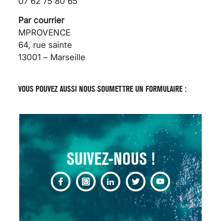
07 62 75 80 65
Par courrier
MPROVENCE
64, rue sainte
13001 – Marseille
SCANNER, IRM, RADIO,
ÉCHO : DES IMAGES
POUR TOUTES LES
VOUS POUVEZ AUSSI NOUS SOUMETTRE UN FORMULAIRE :
MALADIES
18 juil 2022
SUIVEZ-NOUS !
INSUFFISANCE
CARDIAQUE : LES
SIGNAUX D’ALERTE
AVANT… LA MORT
25 août 2024