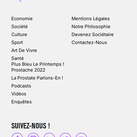
Economie
Mentions Légales
CHANGEMENT DE SEXE :
Société
Notre Philosophie
DES DEMANDES
Culture
Devenez Sociétaire
TOUJOURS PLUS
Sport
Contactez-Nous
NOMBREUSES
Art De Vivre
3 août 2025
Santé
Plus Bleu Le Printemps !
Prostache 2022
La Prostate Parlons-En !
Podcasts
ENQUÊTE COSQUER : LE
Vidéos
DOUBLE DE LA GROTTE
Enquêtes
FAIT SURFACE À
MARSEILLE (1/5)
10 jan 2022
SUIVEZ-NOUS !