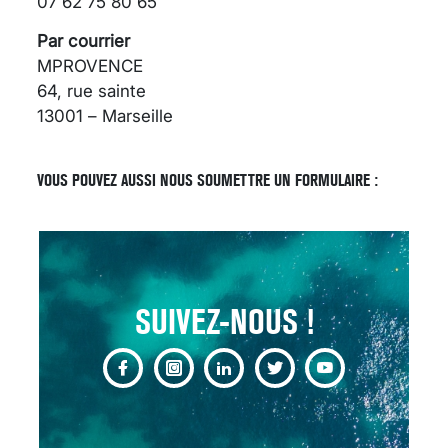
07 62 75 80 65
Par courrier
MPROVENCE
64, rue sainte
13001 – Marseille
SCANNER, IRM, RADIO,
ÉCHO : DES IMAGES
POUR TOUTES LES
VOUS POUVEZ AUSSI NOUS SOUMETTRE UN FORMULAIRE :
MALADIES
18 juil 2022
SUIVEZ-NOUS !
INSUFFISANCE
CARDIAQUE : LES
SIGNAUX D’ALERTE
AVANT… LA MORT
25 août 2024